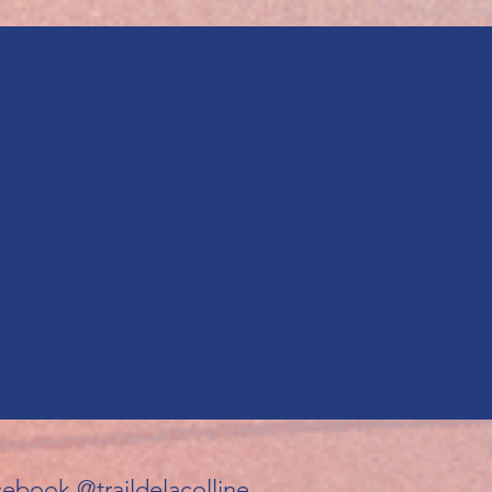
ebook @traildelacolline