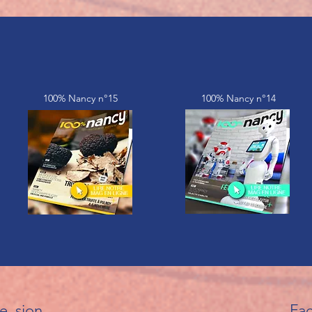
100% Nancy n°15
100% Nancy n°14
ne_sion
Fac