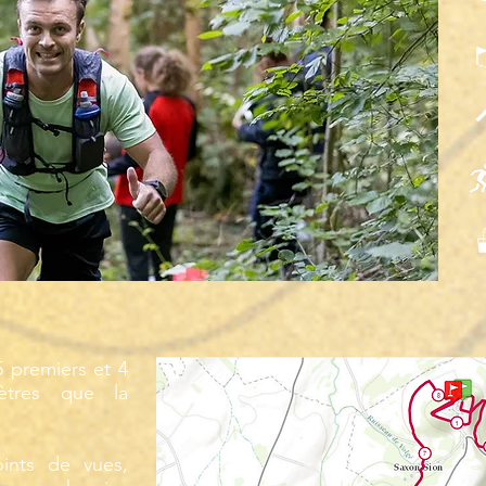
5 premiers et 4
ètres que la
ints de vues,