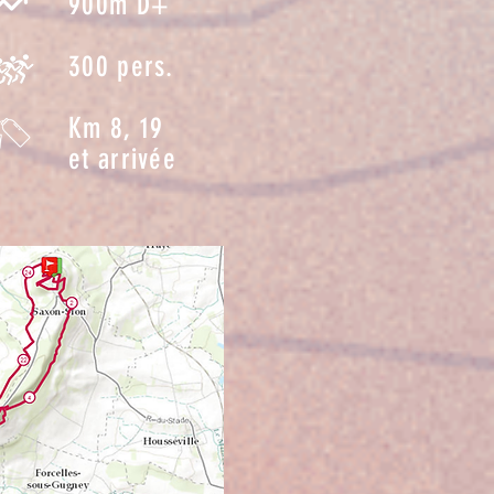
900m D+
300 pers.
Km 8, 19
et arrivée