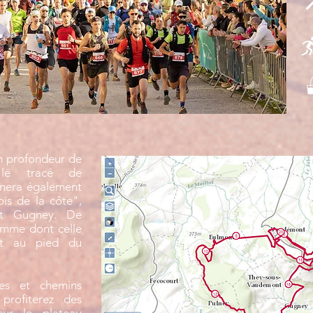
n profondeur de
 le tracé de
ènera également
ois de la côte",
et Gugney. De
amme dont celle
nt au pied du
ries et chemins
profiterez des