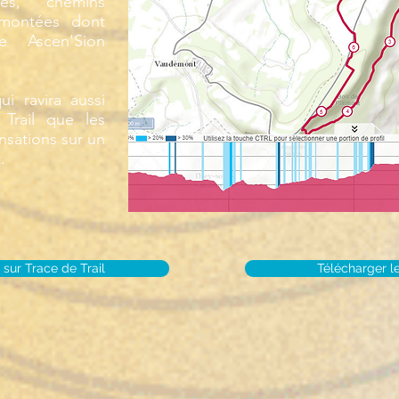
ges, chemins
s montées dont
re Ascen'Sion
i ravira aussi
Trail que les
nsations sur un
.
 sur Trace de Trail
Télécharger l