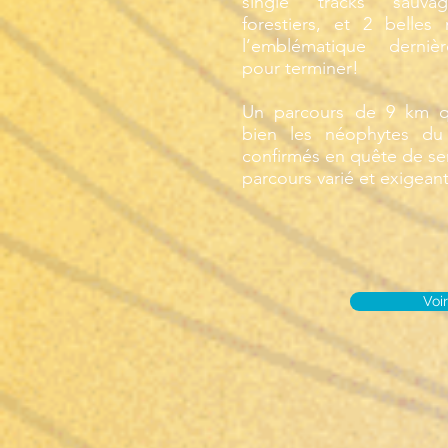
single tracks sauva
forestiers, et 2 belle
l’emblématique derniè
pour terminer!
Un parcours de 9 km qu
bien les néophytes du 
confirmés en quête de se
parcours varié et exigeant
Voir