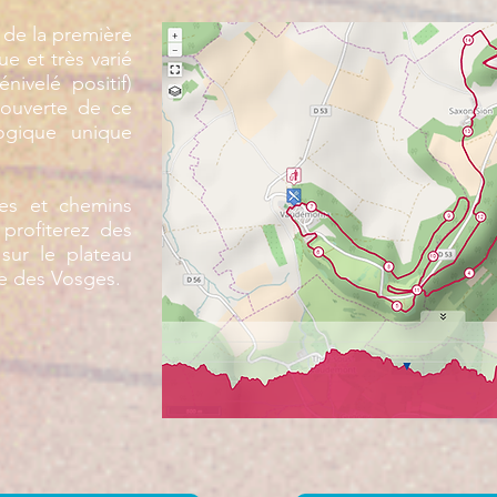
de la première
ue et très varié
ivelé positif)
couverte de ce
logique unique
ries et chemins
profiterez des
sur le plateau
eue des Vosges.