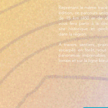
Reprenant le même tracé 
édition, ce parcours uniq
de 15 km (450 m de dén
vous fera partir à la dé
site historique et géo
dans la région.
A travers sentiers, prai
escarpés en forêt, vous 
panoramas imprenables 
lorrain et sur la ligne bl