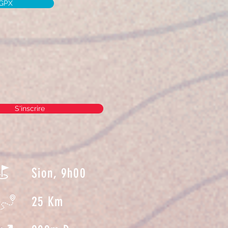
 GPX
S'inscrire
Sion, 9h00
25 Km