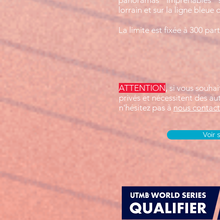
panoramas imprenables s
lorrain et sur la ligne bleue
La limite est fixée à 300 par
ATTENTION
, si vous souha
privés et nécessitent des au
n'hésitez pas à
nous contact
Voir 