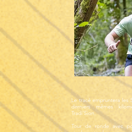
Le tracé empruntera les 
derniers mêmes kilom
Tradi'Sion.
Tour de ronde avec po