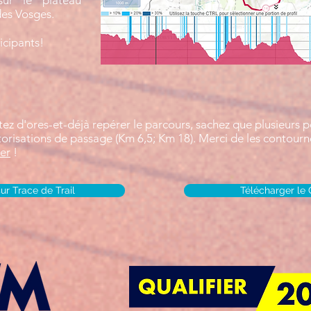
ur le plateau
 des Vosges.
ticipants!
itez d'ores-et-déjà repérer le parcours, sachez que plusieurs p
torisations de passage (Km 6,5; Km 18). Merci de les contourne
er
!
sur Trace de Trail
Télécharger le