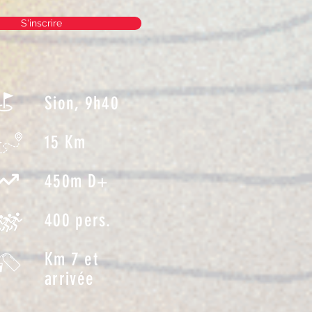
S'inscrire
Sion, 9h40
15 Km
450m D+
400 pers.
Km 7 et
arrivée