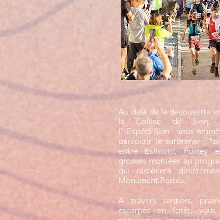
Au delà de la découverte e
la Colline de Sion,
l'"Expédi'Sion" vous emm
parcourir le surprenant "b
entre Eulmont, Pulney 
grosses montées au progr
qui ramènera directeme
Monument Barres.
A travers sentiers, prai
escarpés en forêt, vous 