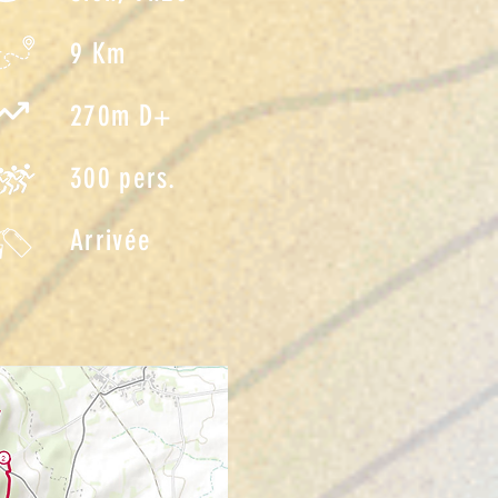
9 Km
270m D+
300 pers.
Arrivée